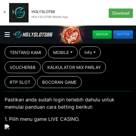
×
HOLYSLOT88
Download
HOLYSLOT88 Mobile App
MASUK
DAFTAR
TENTANG KAMI
MOBILE
Info
VOUCHER88
KALKULATOR MIX PARLAY
RTP SLOT
BOCORAN GAME
Pastikan anda sudah login terlebih dahulu untuk
memulai panduan cara betting berikut:
1. Pilih menu game LIVE CASINO.