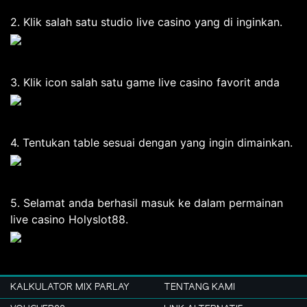
2. Klik salah satu studio live casino yang di inginkan.
3. Klik icon salah satu game live casino favorit anda
4. Tentukan table sesuai dengan yang ingin dimainkan.
5. Selamat anda berhasil masuk ke dalam permainan
live casino Holyslot88.
KALKULATOR MIX PARLAY
TENTANG KAMI