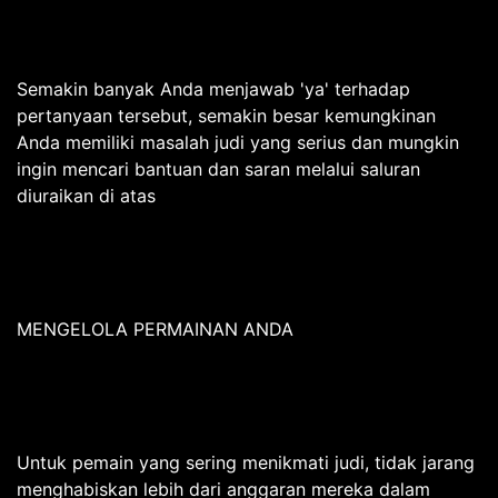
Semakin banyak Anda menjawab 'ya' terhadap
pertanyaan tersebut, semakin besar kemungkinan
Anda memiliki masalah judi yang serius dan mungkin
ingin mencari bantuan dan saran melalui saluran
diuraikan di atas
MENGELOLA PERMAINAN ANDA
Untuk pemain yang sering menikmati judi, tidak jarang
menghabiskan lebih dari anggaran mereka dalam