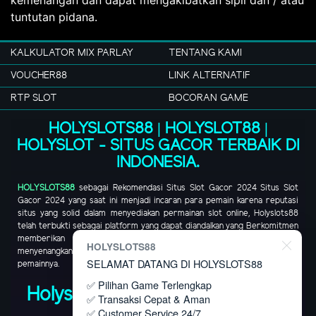
kemenangan dan dapat mengakibatkan sipil dan / atau
tuntutan pidana.
KALKULATOR MIX PARLAY
TENTANG KAMI
VOUCHER88
LINK ALTERNATIF
RTP SLOT
BOCORAN GAME
HOLYSLOTS88 | HOLYSLOT88 |
HOLYSLOT - SITUS GACOR TERBAIK DI
INDONESIA.
HOLYSLOTS88
sebagai Rekomendasi Situs Slot Gacor 2024
Situs Slot
Gacor 2024
yang saat ini menjadi incaran para pemain karena reputasi
situs yang solid dalam menyediakan permainan slot online, Holyslots88
telah terbukti sebagai platform yang dapat diandalkan yang Berkomitmen
memberikan pengalaman bermain yang aman dan
HOLYSLOTS88
menyenangkan.
Holyslots88
menjamin keamanan dan kenyamanan bagi para
SELAMAT DATANG DI HOLYSLOTS88
pemainnya.
✅ Pilihan Game Terlengkap
Holyslots88 Situs rekomendasi
✅ Transaksi Cepat & Aman
slot Terbaik 2024
✅ Customer Service 24/7