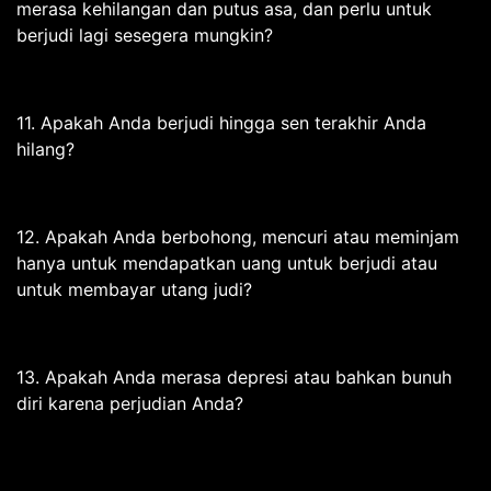
merasa kehilangan dan putus asa, dan perlu untuk
berjudi lagi sesegera mungkin?
11. Apakah Anda berjudi hingga sen terakhir Anda
hilang?
12. Apakah Anda berbohong, mencuri atau meminjam
hanya untuk mendapatkan uang untuk berjudi atau
untuk membayar utang judi?
13. Apakah Anda merasa depresi atau bahkan bunuh
diri karena perjudian Anda?