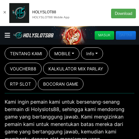
×
HOLYSLOT88
Download
HOLYSLOT88 Mobile App
MASUK
DAFTAR
TENTANG KAMI
MOBILE
Info
VOUCHER88
KALKULATOR MIX PARLAY
RTP SLOT
BOCORAN GAME
Kami ingin pemain kami untuk bersenang-senang
bermain di Holyslots88, sehingga kami mendorong
game yang bertanggung jawab. Kami mengizinkan
pemain kami untuk menentukan batas mereka dari
game yang bertanggung jawab, kemudian kami